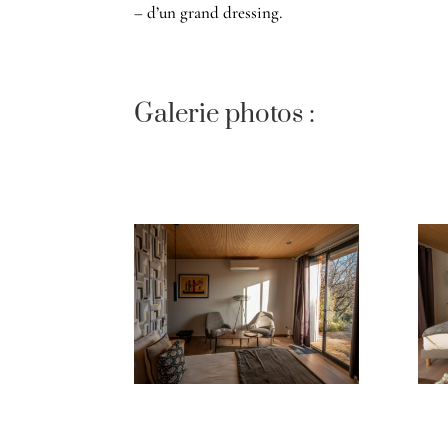
– d’un grand dressing.
Galerie photos :
chambre La Digue